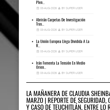
Plen…
03-AUG-2026
BY SUPER USER
Abrirán Carpetas De Investigación
Tras…
03-AUG-2026
BY SUPER USER
La Unión Europea Llega Dividida A La
R…
03-AUG-2026
BY SUPER USER
Irán Fomenta La Tensión En Medio
Orien…
03-AUG-2026
BY SUPER USER
LA MAÑANERA DE CLAUDIA SHEINB
MARZO | REPORTE DE SEGURIDAD, 
Y CASO DE TEUCHITLÁN, ENTRE LO 