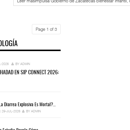
Leer másImpulsa Gobierno de Zacatecas bienestar infantil, c
Page 1 of 3
OLOGÍA
L-2026
BY ADMIN
 HADAD EN SIP CONNECT 2026:
La Diarrea Explosiva Es Mortal?…
29-JUL-2026
BY ADMIN