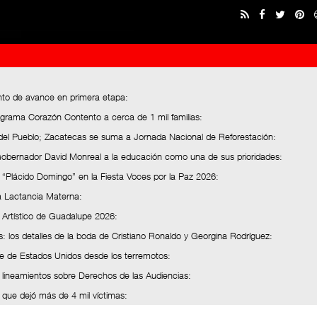
ento de avance en primera etapa
:
grama Corazón Contento a cerca de 1 mil familias
:
del Pueblo; Zacatecas se suma a Jornada Nacional de Reforestación
:
a Gobernador David Monreal a la educación como una de sus prioridades
:
 “Plácido Domingo” en la Fiesta Voces por la Paz 2026
:
a Lactancia Materna
:
y Artístico de Guadalupe 2026
:
des: los detalles de la boda de Cristiano Ronaldo y Georgina Rodríguez
:
te de Estados Unidos desde los terremotos
:
a lineamientos sobre Derechos de las Audiencias
:
que dejó más de 4 mil víctimas
: