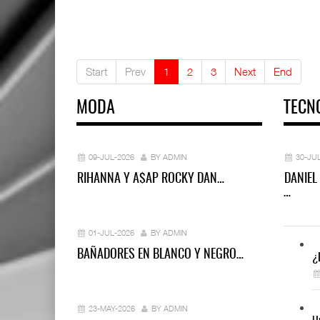
Start
Prev
1
2
3
Next
End
MODA
TECN
09-JUL-2026
BY ADMIN
30-JU
RIHANNA Y A$AP ROCKY DAN…
DANIEL
…
01-JUL-2026
BY ADMIN
BAÑADORES EN BLANCO Y NEGRO…
¿
23-MAY-2026
BY ADMIN