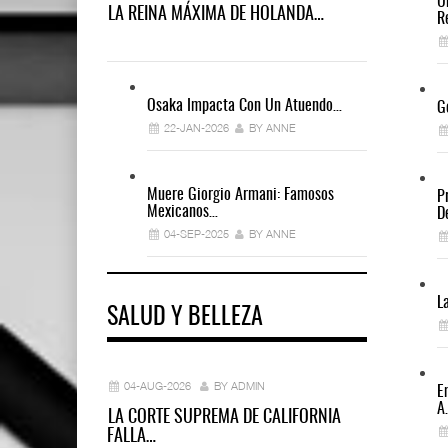
U
LA REINA MÁXIMA DE HOLANDA…
R
Osaka Impacta Con Un Atuendo…
G
22-JAN-2026
BY ANNE
Muere Giorgio Armani: Famosos
P
Mexicanos…
D
04-SEP-2025
BY ANNE
L
SALUD Y BELLEZA
04-AUG-2026
BY ADMIN
E
A
LA CORTE SUPREMA DE CALIFORNIA
FALLA…