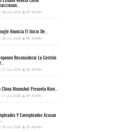
n Estudio Revela Cómo
eaccionan…
29-JUL-2026
BY ADMIN
oogle Anuncia El Inicio De…
28-JUL-2026
BY ADMIN
roponen Reconsiderar La Gestión
e…
27-JUL-2026
BY ADMIN
a China Moonshot Presenta Kimi…
21-JUL-2026
BY ADMIN
mpleados Y Exempleados Acusan
…
16-JUL-2026
BY ADMIN