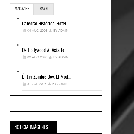
MAGAZINE
TRAVEL
Catedral Histórica, Hotel…
04-AUG-2026
BY ADMIN
De Hollywood Al Asfalto: …
03-AUG-2026
BY ADMIN
Él Era Zombie Boy, El Mod…
31-JUL-2026
BY ADMIN
NOTICIA IMÁGENES