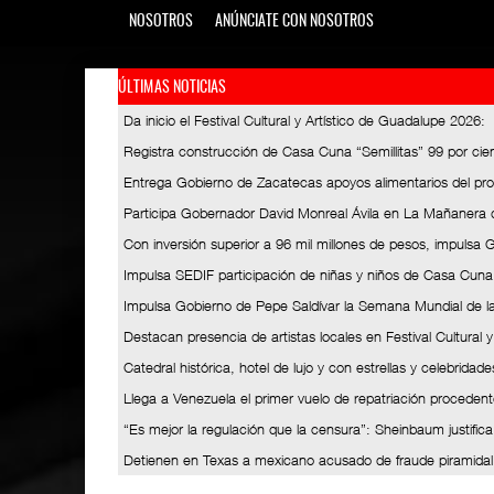
NOSOTROS
ANÚNCIATE CON NOSOTROS
ÚLTIMAS NOTICIAS
Da inicio el Festival Cultural y Artístico de Guadalupe 2026
:
Registra construcción de Casa Cuna “Semillitas” 99 por ci
Entrega Gobierno de Zacatecas apoyos alimentarios del pro
Participa Gobernador David Monreal Ávila en La Mañanera 
Con inversión superior a 96 mil millones de pesos, impuls
Impulsa SEDIF participación de niñas y niños de Casa Cuna
Impulsa Gobierno de Pepe Saldívar la Semana Mundial de l
Destacan presencia de artistas locales en Festival Cultural 
Catedral histórica, hotel de lujo y con estrellas y celebrida
Llega a Venezuela el primer vuelo de repatriación proceden
“Es mejor la regulación que la censura”: Sheinbaum justific
Detienen en Texas a mexicano acusado de fraude piramidal 