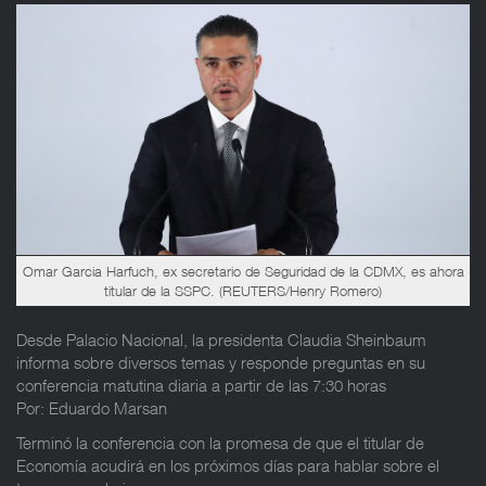
Omar Garcia Harfuch, ex secretario de Seguridad de la CDMX, es ahora
titular de la SSPC. (REUTERS/Henry Romero)
Desde Palacio Nacional, la presidenta Claudia Sheinbaum
informa sobre diversos temas y responde preguntas en su
conferencia matutina diaria a partir de las 7:30 horas
Por: Eduardo Marsan
Terminó la conferencia con la promesa de que el titular de
Economía acudirá en los próximos días para hablar sobre el