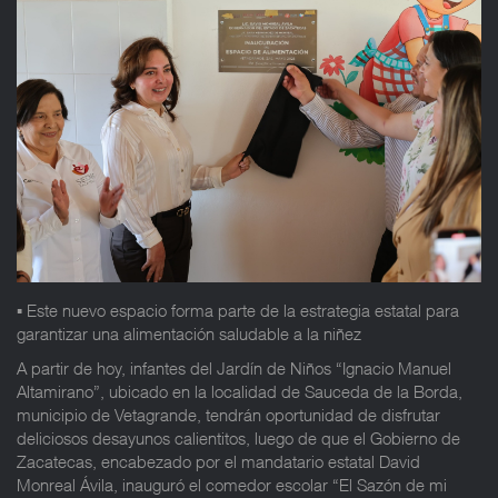
▪️ Este nuevo espacio forma parte de la estrategia estatal para
garantizar una alimentación saludable a la niñez
A partir de hoy, infantes del Jardín de Niños “Ignacio Manuel
Altamirano”, ubicado en la localidad de Sauceda de la Borda,
municipio de Vetagrande, tendrán oportunidad de disfrutar
deliciosos desayunos calientitos, luego de que el Gobierno de
Zacatecas, encabezado por el mandatario estatal David
Monreal Ávila, inauguró el comedor escolar “El Sazón de mi